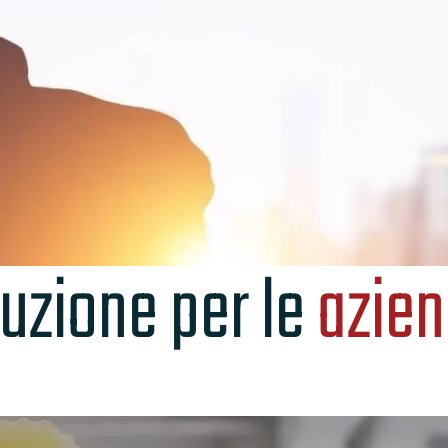
luzione per le
azien