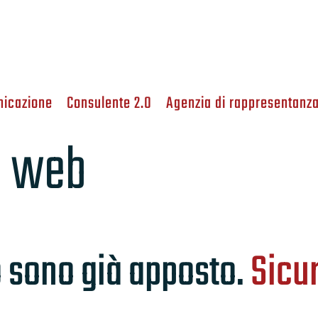
nicazione
Consulente 2.0
Agenzia di rappresentanz
o web
to sono già apposto.
Sicu