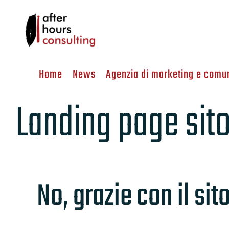
Salta
al
contenuto
Home
News
Agenzia di marketing e comu
Landing page sit
No, grazie con il si