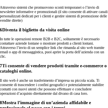
Attraverso sistemi che promuovono sconti temporanei o l’invio di
newsletter informative e promozionali (il sito consente di attivare canali
personalizzati dedicati per i clienti e gestire sistemi di promozione delle
vendite dirette)
6
Diventa il biglietto da visita online
In tutte le operazioni remote B2B e B2C, solitamente è necessario
contattare aziende lontane o mostrare prodotti a clienti lontani.
Attraverso l’invio di un semplice link che rimanda al sito web tramite
email o app di messaggistica, puoi aprire la porta dell’azienda con un
clic.
7
Ti consente di vendere prodotti tramite e-commerce o
cataloghi online.
Il sito web è anche un trasferimento d’impresa su piccola scala. Ti
consente di trascendere i confini geografici e potenzialmente stabilire
contatti con nuovi utenti che possono effettuare e concludere
operazioni d’acquisto direttamente dal divano di casa loro.
8
Mostra l’immagine di un’azienda affidabile e
professionale al passo con i tempi.