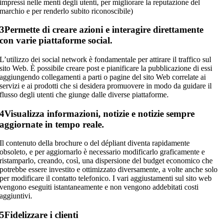
impressi nelle menti degli utenti, per migliorare la reputazione del
marchio e per renderlo subito riconoscibile)
3
Permette di creare azioni e interagire direttamente
con varie piattaforme social.
L’utilizzo dei social network è fondamentale per attirare il traffico sul
sito Web. È possibile creare post e pianificare la pubblicazione di essi
aggiungendo collegamenti a parti o pagine del sito Web correlate ai
servizi e ai prodotti che si desidera promuovere in modo da guidare il
flusso degli utenti che giunge dalle diverse piattaforme.
4
Visualizza informazioni, notizie e notizie sempre
aggiornate in tempo reale.
Il contenuto della brochure o del dépliant diventa rapidamente
obsoleto, e per aggiornarlo è necessario modificarlo graficamente e
ristamparlo, creando, così, una dispersione del budget economico che
potrebbe essere investito e ottimizzato diversamente, a volte anche solo
per modificare il contatto telefonico. I vari aggiustamenti sul sito web
vengono eseguiti istantaneamente e non vengono addebitati costi
aggiuntivi.
5
Fidelizzare i clienti