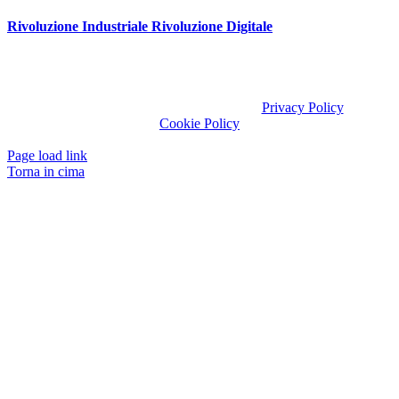
Rivoluzione Industriale Rivoluzione Digitale
After Hours Consulting S.R.L.S. Via Ciriè, 30 10071 Borgaro T.se
(TO)
© copyright 2020 all rights reserved
Privacy Policy
Cookie Policy
Page load link
Torna in cima