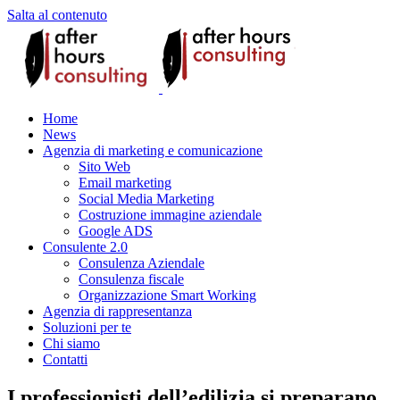
Salta al contenuto
Home
News
Agenzia di marketing e comunicazione
Sito Web
Email marketing
Social Media Marketing
Costruzione immagine aziendale
Google ADS
Consulente 2.0
Consulenza Aziendale
Consulenza fiscale
Organizzazione Smart Working
Agenzia di rappresentanza
Soluzioni per te
Chi siamo
Contatti
I professionisti dell’edilizia si preparano