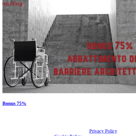
Bonus 75%
After Hours Consulting S.R.L.S. Via Ciriè, 30 10071 Borgaro T.se
(TO)
© copyright 2020 all rights reserved
Privacy Policy